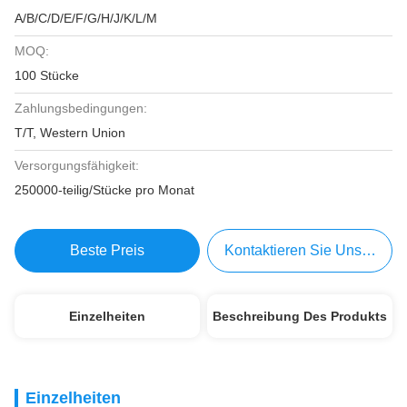
A/B/C/D/E/F/G/H/J/K/L/M
MOQ:
100 Stücke
Zahlungsbedingungen:
T/T, Western Union
Versorgungsfähigkeit:
250000-teilig/Stücke pro Monat
Beste Preis
Kontaktieren Sie Uns Jetzt
Einzelheiten
Beschreibung Des Produkts
Einzelheiten