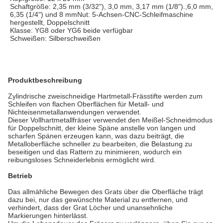
Schaftgröße: 2,35 mm (3/32"), 3,0 mm, 3,17 mm (1/8").,6,0 mm, 
6,35 (1/4") und 8 mmNut: 5-Achsen-CNC-Schleifmaschine 
hergestellt, Doppelschnitt
Klasse: YG8 oder YG6 beide verfügbar
Schweißen: Silberschweißen
Produktbeschreibung
Zylindrische zweischneidige Hartmetall-Frässtifte werden zum
Schleifen von flachen Oberflächen für Metall- und
Nichteisenmetallanwendungen verwendet.
Dieser Vollhartmetallfräser verwendet den Meißel-Schneidmodus
für Doppelschnitt, der kleine Späne anstelle von langen und
scharfen Spänen erzeugen kann, was dazu beiträgt, die
Metalloberfläche schneller zu bearbeiten, die Belastung zu
beseitigen und das Rattern zu minimieren, wodurch ein
reibungsloses Schneiderlebnis ermöglicht wird.
Betrieb
Das allmähliche Bewegen des Grats über die Oberfläche trägt
dazu bei, nur das gewünschte Material zu entfernen, und
verhindert, dass der Grat Löcher und unansehnliche
Markierungen hinterlässt.