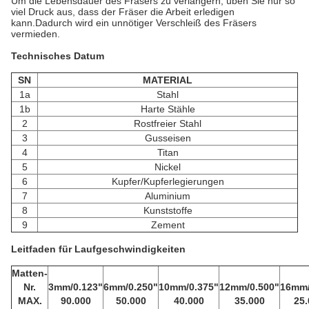
Um die Lebensdauer des Fräsers zu verlängern, üben Sie nur so
viel Druck aus, dass der Fräser die Arbeit erledigen
kann.Dadurch wird ein unnötiger Verschleiß des Fräsers
vermieden.
Technisches Datum
SN
MATERIAL
1a
Stahl
1b
Harte Stähle
2
Rostfreier Stahl
3
Gusseisen
4
Titan
5
Nickel
6
Kupfer/Kupferlegierungen
7
Aluminium
8
Kunststoffe
9
Zement
Leitfaden für Laufgeschwindigkeiten
Matten-
Nr.
3mm/0.123"
6mm/0.250"
10mm/0.375"
12mm/0.500"
16mm/
MAX.
90.000
50.000
40.000
35.000
25.