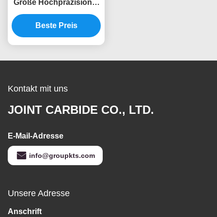
Größe Hochpräzisions-
Hartmetall-
Rotationsfeile, doppelt
Beste Preis
geschliffen, 6mm
Schaft,
Druckluftschleifer-
Bohrer
Kontakt mit uns
JOINT CARBIDE CO., LTD.
E-Mail-Adresse
info@groupkts.com
Unsere Adresse
Anschrift