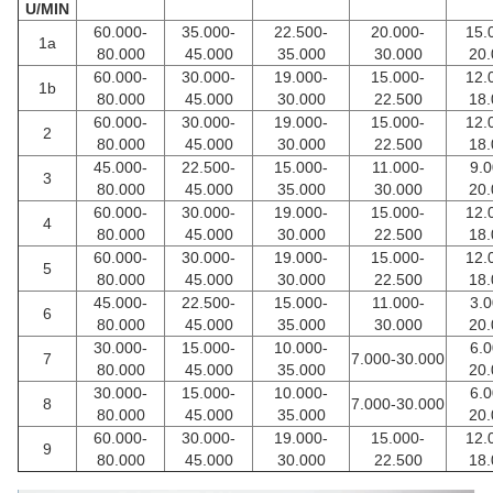
U/MIN
60.000-
35.000-
22.500-
20.000-
15.
1a
80.000
45.000
35.000
30.000
20.
60.000-
30.000-
19.000-
15.000-
12.
1b
80.000
45.000
30.000
22.500
18.
60.000-
30.000-
19.000-
15.000-
12.
2
80.000
45.000
30.000
22.500
18.
45.000-
22.500-
15.000-
11.000-
9.0
3
80.000
45.000
35.000
30.000
20.
60.000-
30.000-
19.000-
15.000-
12.
4
80.000
45.000
30.000
22.500
18.
60.000-
30.000-
19.000-
15.000-
12.
5
80.000
45.000
30.000
22.500
18.
45.000-
22.500-
15.000-
11.000-
3.0
6
80.000
45.000
35.000
30.000
20.
30.000-
15.000-
10.000-
6.0
7
7.000-30.000
80.000
45.000
35.000
20.
30.000-
15.000-
10.000-
6.0
8
7.000-30.000
80.000
45.000
35.000
20.
60.000-
30.000-
19.000-
15.000-
12.
9
80.000
45.000
30.000
22.500
18.