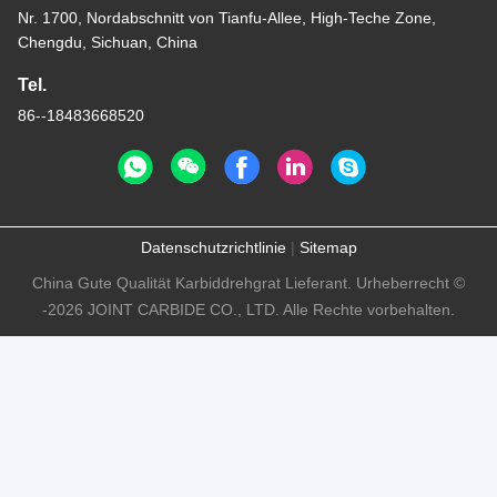
Nr. 1700, Nordabschnitt von Tianfu-Allee, High-Teche Zone,
Chengdu, Sichuan, China
Tel.
86--18483668520
Datenschutzrichtlinie
|
Sitemap
China Gute Qualität Karbiddrehgrat Lieferant. Urheberrecht ©
-2026 JOINT CARBIDE CO., LTD. Alle Rechte vorbehalten.