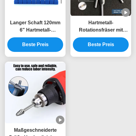
Langer Schaft 120mm
Hartmetall-
6" Hartmetall-
Rotationsfräser mit
Rotationsfräser
Doppelschnitt für
Doppelschnitt Fräser
Beste Preis
Druckluftschleifer und
Beste Preis
für Tieflochbearbeitung
1/4" Schaft zum
Metall Automobilformen
Metallpolieren
Maßgeschneiderte