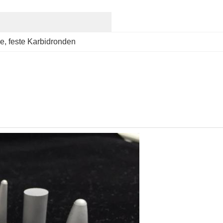
me
, 
feste Karbidronden