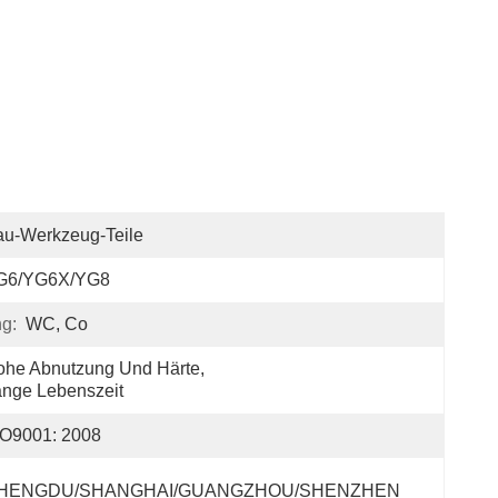
au-Werkzeug-Teile
G6/YG6X/YG8
g:
WC, Co
he Abnutzung Und Härte, 
nge Lebenszeit
SO9001: 2008
HENGDU/SHANGHAI/GUANGZHOU/SHENZHEN