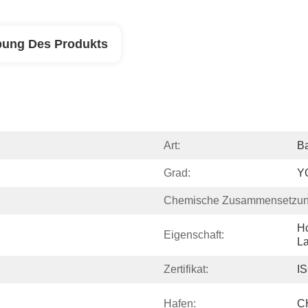
bung Des Produkts
Art:
B
Grad:
Y
Chemische Zusammensetzun
Ho
Eigenschaft:
La
Zertifikat:
I
Hafen:
C