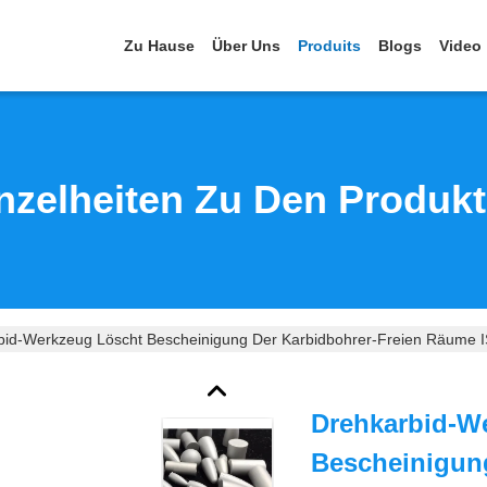
Zu Hause
Über Uns
Produits
Blogs
Video
nzelheiten Zu Den Produk
bid-Werkzeug Löscht Bescheinigung Der Karbidbohrer-Freien Räume
Drehkarbid-W
Bescheinigung