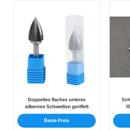
Doppeltes flaches unteres
Sch
silbernes Schweißen geriffelt
I
Hartmetall-Drehdatei-Grat
Beste Preis