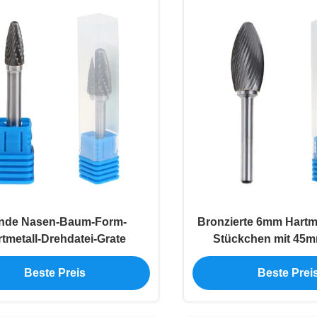
nde Nasen-Baum-Form-
Bronzierte 6mm Hartme
tmetall-Drehdatei-Grate
Stückchen mit 45m
Beste Preis
Beste Prei