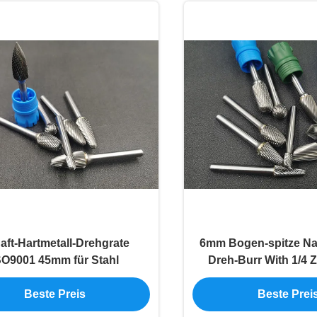
aft-Hartmetall-Drehgrate
6mm Bogen-spitze Na
SO9001 45mm für Stahl
Dreh-Burr With 1/4 Z
Beste Preis
Beste Prei