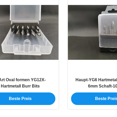
Art Oval formen YG12X-
Haupt-YG6 Hartmetall
Hartmetall Burr Bits
6mm Schaft-
Beste Preis
Beste Prei