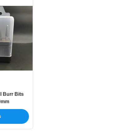
 Burr Bits
10mm
s