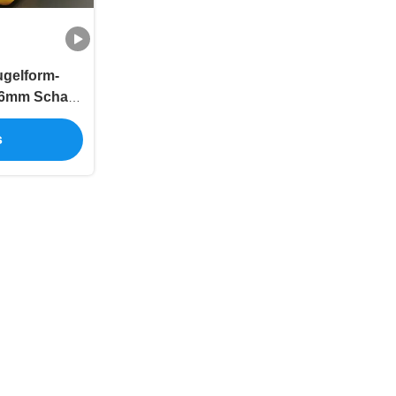
ugelform-
 6mm Schaft-
s