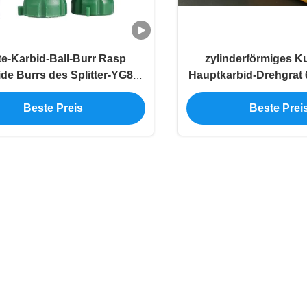
te-Karbid-Ball-Burr Rasp
zylinderförmiges K
de Burrs des Splitter-YG8
Hauptkarbid-Drehgrat
hohe Produktions-
10mm
istungsfähigkeit hoher
Beste Preis
Beste Prei