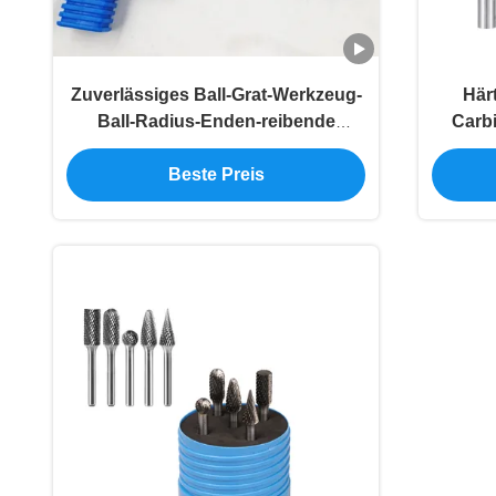
Zuverlässiges Ball-Grat-Werkzeug-
Här
Ball-Radius-Enden-reibende
Carbi
Stückchen für sterben Art des
Schleifer-Sd
Le
Beste Preis